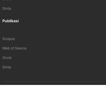
Sinta
Publikasi
Scopus
Web of Sience
Orcid
Sinta
SDGS Center | Undiknas
Beranda
Pendidikan
Penelitian
Hubungi Kami