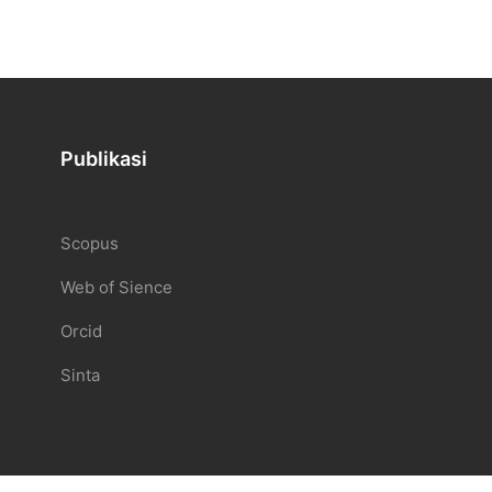
Publikasi
Scopus
Web of Sience
Orcid
Sinta