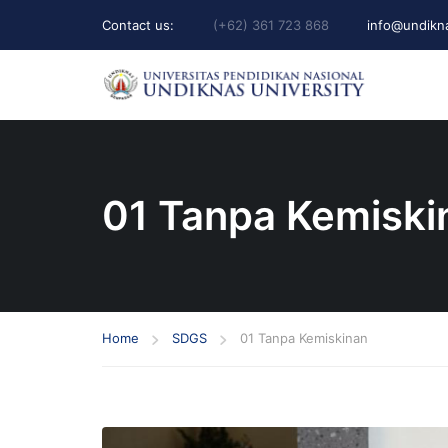
Contact us:
(+62) 361 723 868
info@undikna
01 Tanpa Kemiski
Home
SDGS
01 Tanpa Kemiskinan