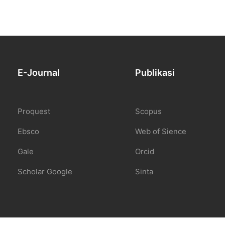
E-Journal
Publikasi
Proquest
Scopus
Ebsco
Web of Sience
Gale
Orcid
Scholar Google
Sinta