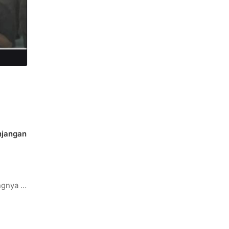
njangan
ingnya …