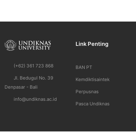
Link Penting
(+62) 361 723 868
BAN PT
Jl. Bedugul No. 39
Kemdiktisaintek
Denpasar - Bali
Perpusnas
info@undiknas.ac.id
Pasca Undiknas