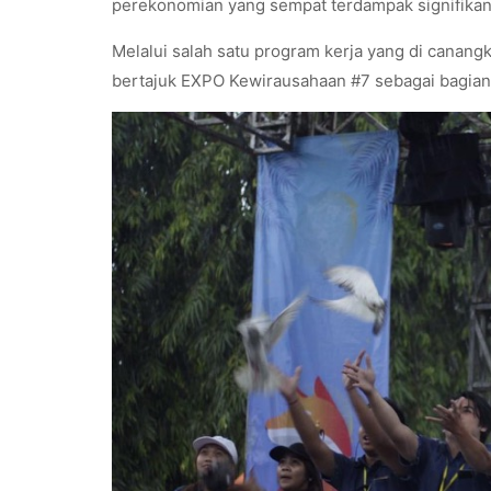
perekonomian yang sempat terdampak signifikan
Melalui salah satu program kerja yang di canan
bertajuk EXPO Kewirausahaan #7 sebagai bagian 