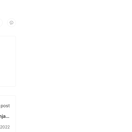
 post
jadi
rsama
 2022
ikan