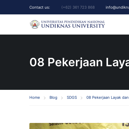
Contact us:
(+62) 361 723 868
info@undikna
08 Pekerjaan Lay
Home
Blog
SDGS
08 Pekerjaan Layak da