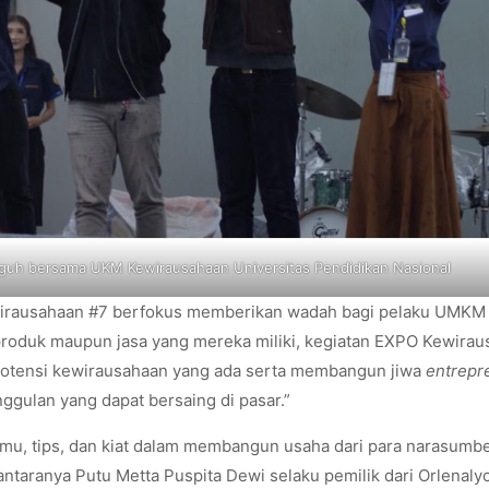
uh bersama UKM Kewirausahaan Universitas Pendidikan Nasional
irausahaan #7 berfokus memberikan wadah bagi pelaku UMKM 
roduk maupun jasa yang mereka miliki, kegiatan EXPO Kewirau
tensi kewirausahaan yang ada serta membangun jiwa
entrepr
ggulan yang dapat bersaing di pasar.”
mu, tips, dan kiat dalam membangun usaha dari para narasumb
ntaranya Putu Metta Puspita Dewi selaku pemilik dari Orlenaly