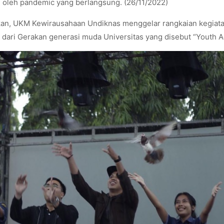
 oleh pandemic yang berlangsung. (26/11/2022)
gkan, UKM Kewirausahaan Undiknas menggelar rangkaian kegiat
dari Gerakan generasi muda Universitas yang disebut “Youth A