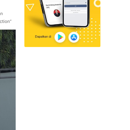
an
ction”