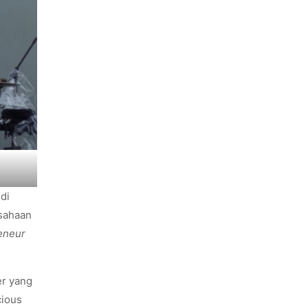
di
sahaan
eneur
er yang
cious