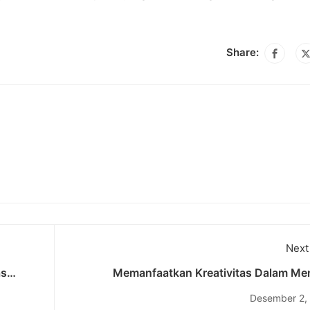
Share:
Next
as
Memanfaatkan Kreativitas Dalam Men
m
Wirausaha Yang Kreatif Dan Inovatif Be
Desember 2,
UKM Kewirausahaan Universitas Pendid