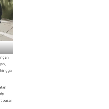
angan
gan,
 hingga
atan
hip
t pasar