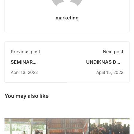
marketing
Previous post
Next post
SEMINAR
UNDIKNAS DAN
TECHNOPRENEURSHIP:
UNIVERSITAS
April 13, 2022
April 15, 2022
UNDIKNAS DUKUNG
TERBUKA, JALIN
KEBANGKITAN
KERJA SAMA DALAM
INDUSTRI
REALISASI PRODI
PARIWISATA
PENDIDIKAN JARAK
You may also like
BERKELANJUTAN
JAUH
BERBASIS
TEKNOLOGI