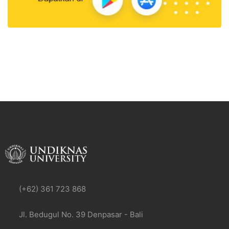
(+62) 361 723 868
Jl. Bedugul No. 39 Denpasar - Bali