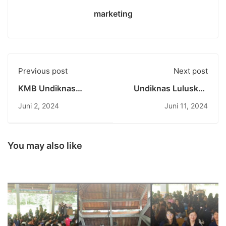
marketing
Previous post
Next post
KMB Undiknas
Undiknas Luluskan
Rayakan Waisak
202 Mahasiswa S1:
Juni 2, 2024
Juni 11, 2024
dengan Semangat
Mencetak Generasi
Kasih Sayang dan
Berdaya Saing dan
Keberlanjutan
Berkelanjutan
You may also like