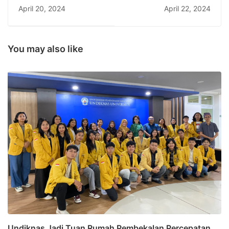
Global Social
Understanding of
April 20, 2024
April 22, 2024
Entrepreneurship
Criminal Cases,
Workshop 2024 :
Undiknas Holds
create solutions for
Workshop on
global socio-
Handling Criminal
You may also like
economic issues
Cases
Undiknas Jadi Tuan Rumah Pembekalan Percepatan