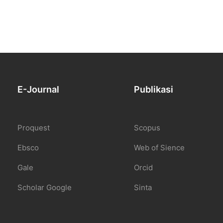
E-Journal
Publikasi
Proquest
Scopus
Ebsco
Web of Sience
Gale
Orcid
Scholar Google
Sinta