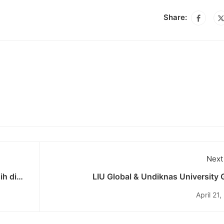
Share:
Next
h di
LIU Global & Undiknas University 
Collaborative Workshop 2025: Latih Gen
April 21
Muda Hadapi Isu Sosial-Ekonomi Gl