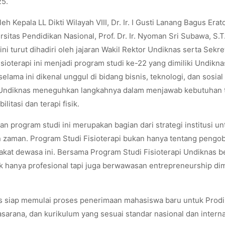
25.
 Kepala LL Dikti Wilayah VIII, Dr. Ir. I Gusti Lanang Bagus Erato
rsitas Pendidikan Nasional, Prof. Dr. Ir. Nyoman Sri Subawa, S.T.
i turut dihadiri oleh jajaran Wakil Rektor Undiknas serta Sekre
oterapi ini menjadi program studi ke-22 yang dimiliki Undikna
ama ini dikenal unggul di bidang bisnis, teknologi, dan sosial
i, Undiknas meneguhkan langkahnya dalam menjawab kebutuhan 
itasi dan terapi fisik.
rogram studi ini merupakan bagian dari strategi institusi un
n zaman. Program Studi Fisioterapi bukan hanya tentang pengob
akat dewasa ini. Bersama Program Studi Fisioterapi Undiknas b
ak hanya profesional tapi juga berwawasan entrepreneurship di
as siap memulai proses penerimaan mahasiswa baru untuk Prodi
asarana, dan kurikulum yang sesuai standar nasional dan intern