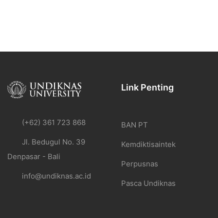
Link Penting
(+62) 361 723 868
BAN PT
Jl. Bedugul No. 39
Kemdiktisaintek
Denpasar - Bali
Perpusnas
info@undiknas.ac.id
Pasca Undiknas