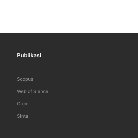
Publikasi
Scopus
Web of Sience
Orcid
Sinta