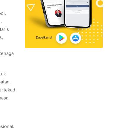
di,
,
taris
s,
tenaga
tuk
atan,
ertekad
masa
asional.