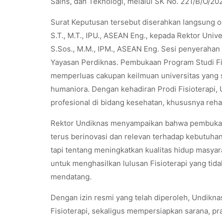
Sains, dan Teknologi, melalui SK No. 221/B/O/20
Surat Keputusan tersebut diserahkan langsung oleh
S.T., M.T., IPU., ASEAN Eng., kepada Rektor Unive
S.Sos., M.M., IPM., ASEAN Eng. Sesi penyerahan in
Yayasan Perdiknas. Pembukaan Program Studi Fisi
memperluas cakupan keilmuan universitas yang sel
humaniora. Dengan kehadiran Prodi Fisioterap
profesional di bidang kesehatan, khususnya rehabil
Rektor Undiknas menyampaikan bahwa pembukaan p
terus berinovasi dan relevan terhadap kebutuha
tapi tentang meningkatkan kualitas hidup masyar
untuk menghasilkan lulusan Fisioterapi yang tid
mendatang.
Dengan izin resmi yang telah diperoleh, Undikn
Fisioterapi, sekaligus mempersiapkan sarana, pr