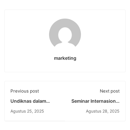
marketing
Previous post
Next post
Undiknas dalam
Seminar Internasional
Semarak HUT RI ke-
di Undiknas Angkat
Agustus 25, 2025
Agustus 28, 2025
80: Bersatu
Tema Implementasi AI
Membangun
dalam Riset dan
Indonesia Berdaulat
Pariwisata