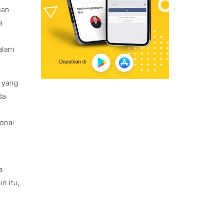
uan
a
dalam
 yang
da
onal
a
n itu,