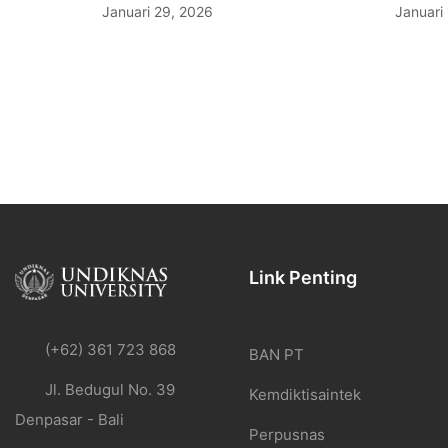
Januari 29, 2026
Januari
Link Penting
(+62) 361 723 868
BAN PT
Jl. Bedugul No. 39
Kemdiktisaintek
Denpasar - Bali
Perpusnas