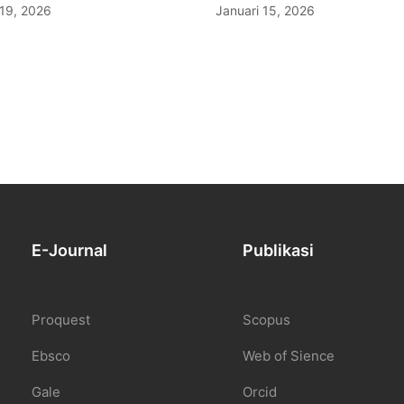
 19, 2026
Januari 15, 2026
E-Journal
Publikasi
Proquest
Scopus
Ebsco
Web of Sience
Gale
Orcid