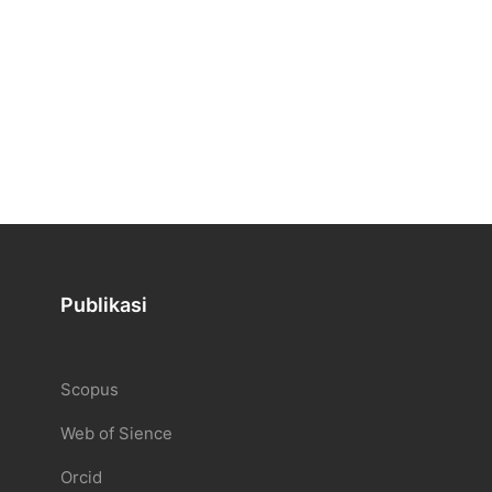
Publikasi
Scopus
Web of Sience
Orcid