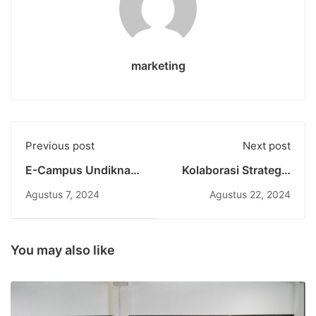
marketing
Previous post
Next post
E-Campus Undiknas:
Kolaborasi Strategis
Inovasi Pembelajaran
Undiknas dan Asia
Agustus 7, 2024
Agustus 22, 2024
Jarak Jauh untuk
Exchange: Perluas
Mahasiswa
Program
Internasional
Internasional untuk
Tahun Akademik
You may also like
2024/2025