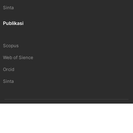
Sinta
Publikasi
Scopus
Web of Sience
Orcid
Sinta
SDGS Center | Undiknas
Beranda
Pendidikan
Penelitian
Hubungi Kami