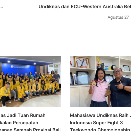
Undiknas dan ECU-Western Australia Bek
im
Sama untuk Mengembangkan Jalur Akad
Agustus 27,
yang Berkelanj
as Jadi Tuan Rumah
Mahasiswa Undiknas Raih 
alan Percepatan
Indonesia Super Fight 3
anan Sampah Provinsi Bali
Taekwondo Championship