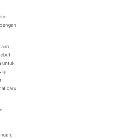
ram-
 dengan
raan
sebut.
a untuk
agi
n
nal baru
an
ahuan,