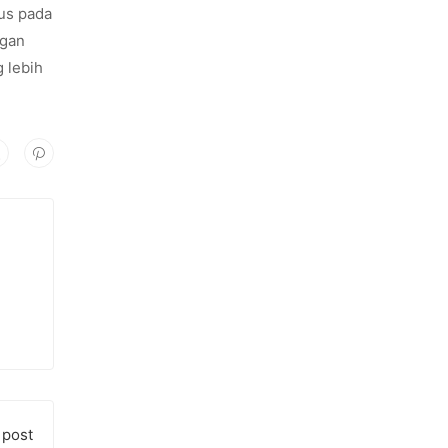
us pada
ngan
 lebih
 post