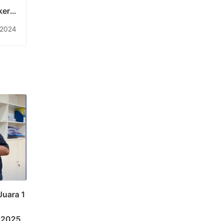
erja
emik
 2024
utan
Juara 1
 2025