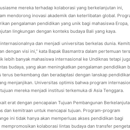
siasme mereka terhadap kolaborasi yang berkelanjutan ini,
am mendorong inovasi akademik dan keterlibatan global. Prog
rikan pengalaman pendidikan yang unik bagi mahasiswa Eropa,
jutan lingkungan dengan konteks budaya Bali yang kaya.
nternasionalnya dan menjadi universitas berkelas dunia. Kemit
n dengan visi ini,” kata Bapak Basmantra dalam pertemuan ter
ik lebih banyak mahasiswa internasional ke Undiknas tetapi jug
tas budaya, yang akan meningkatkan pengalaman pendidikan b
as terus berkembang dan beradaptasi dengan lanskap pendidika
ang menjanjikan. Universitas optimis bahwa program internasio
p tujuan mereka menjadi institusi terkemuka di Asia Tenggara.
terkait erat dengan pencapaian Tujuan Pembangunan Berkelanjut
tas dan kemitraan untuk mencapai tujuan. Program-program
ange ini tidak hanya akan memperluas akses pendidikan bagi
an mempromosikan kolaborasi lintas budaya dan transfer penget