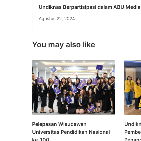
Undiknas Berpartisipasi dalam ABU Media
Summit ke-8 tentang Aksi dan Mitigasi Ikl
Agustus 22, 2024
You may also like
Pelepasan Wisudawan
Undikn
Universitas Pendidikan Nasional
Pembek
ke-100
Penang