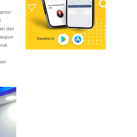
Kantor
i
asi dan
maupun
nal.
asi