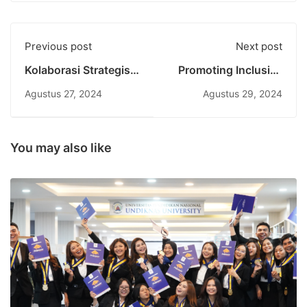
Previous post
Next post
Kolaborasi Strategis
Promoting Inclusive
Undiknas dan Asia
and Equitable
Agustus 27, 2024
Agustus 29, 2024
Exchange: Perluas
Education:
Program
Indonesian Embassy
Internasional untuk
in Timor Leste
Tahun Akademik
Explores MBKM
You may also like
2024/2025
Program
Opportunities with
Undiknas