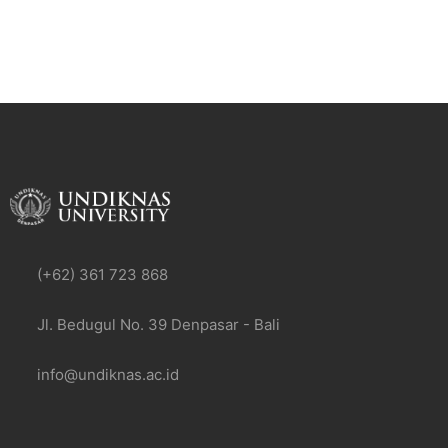
(+62) 361 723 868
Jl. Bedugul No. 39 Denpasar - Bali
info@undiknas.ac.id